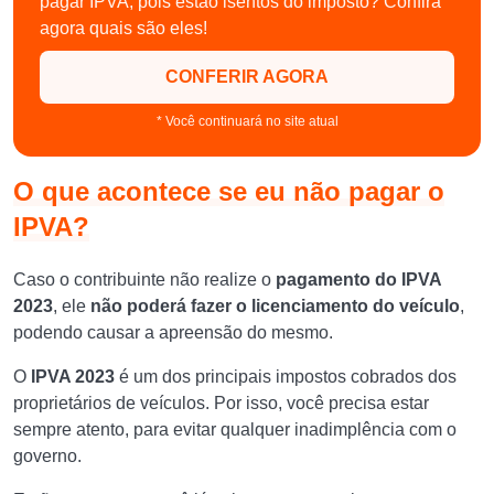
pagar IPVA, pois estão isentos do imposto? Confira
agora quais são eles!
CONFERIR AGORA
* Você continuará no site atual
O que acontece se eu não pagar o
IPVA?
Caso o contribuinte não realize o
pagamento do IPVA
2023
, ele
não poderá fazer o licenciamento do veículo
,
podendo causar a apreensão do mesmo.
O
IPVA 2023
é um dos principais impostos cobrados dos
proprietários de veículos. Por isso, você precisa estar
sempre atento, para evitar qualquer inadimplência com o
governo.