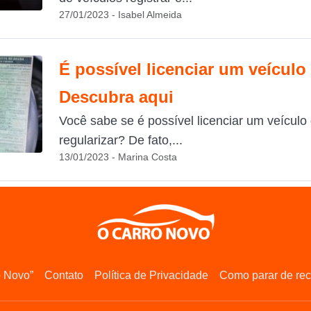
27/01/2023 - Isabel Almeida
É possível licenciar um veícul
Descubra aqui
Você sabe se é possível licenciar um veículo
regularizar? De fato,...
13/01/2023 - Marina Costa
o Novo”
Contato
Política de Privacidade
Como parar de rec