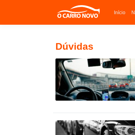
Início
N
Dúvidas