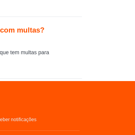
o com multas?
 que tem multas para
eber notificações