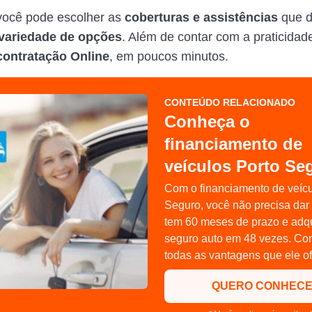
você pode escolher as
coberturas e assistências
que d
variedade de opções
. Além de contar com a praticidad
contratação Online
, em poucos minutos.
CONTEÚDO RELACIONADO
Conheça o
financiamento de
veículos Porto Se
Com o financiamento de veícu
Seguro, você não precisa dar 
tem 60 meses de prazo e adqu
seguro auto em 48 vezes. Co
todas as vantagens que ele o
QUERO CONHEC