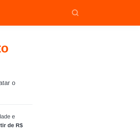
to
atar o
dade e
tir de
R$