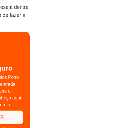
eseja dentre
e de fazer a
guro
los Porto
entrada,
ire o
nheça aqui
ferece!
ER