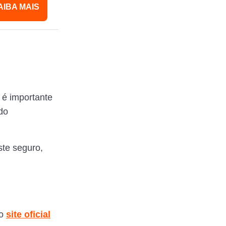
AIBA MAIS
 é importante
do
ste seguro,
o
site oficial