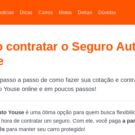
otícias
Dicas
Carros
Motos
Detran
Dúvidas
contratar o Seguro Au
e
 passo a passo de como fazer sua cotação e contr
o Youse online e em poucos passos!
uto Youse
é uma ótima opção para quem busca flexibili
hora de contratar um seguro. Com ele, você paga
a par
mês
para manter seu carro protegido!