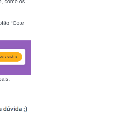
o, como os
botão “Cote
ais,