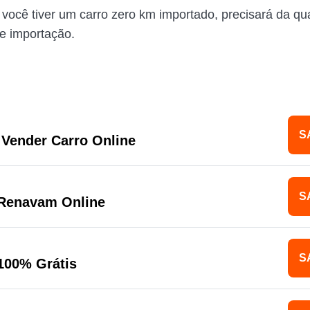
 você tiver um carro zero km importado, precisará da qua
de importação.
S
Vender Carro Online
S
 Renavam Online
S
100% Grátis