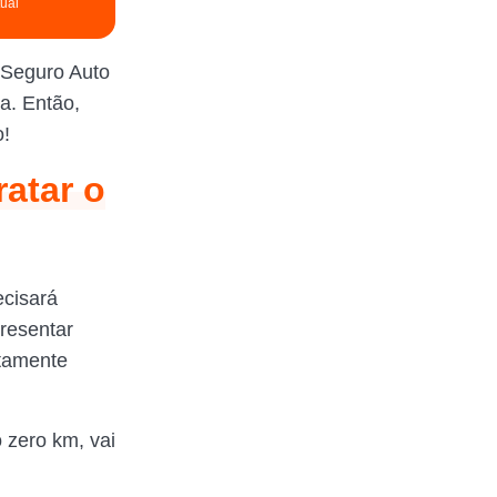
tual
 Seguro Auto
a. Então,
o!
atar o
ecisará
resentar
atamente
 zero km, vai