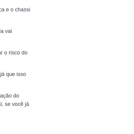
ca e o chassi
a vai
 o risco do
já que isso
zação do
l, se você já