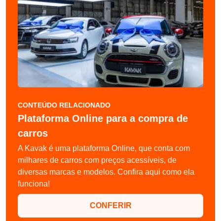
CONTEÚDO RELACIONADO
Plataforma Online para a compra de
carros
A Kavak é uma plataforma Online, que conta com
milhares de carros com preços acessíveis, de
diversas marcas e modelos. Confira aqui como ela
funciona!
CONFERIR