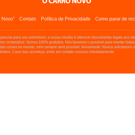
o Novo”
Contato
Política de Privacidade
Como parar de rec
precisa para seu automóvel, a nossa missão é oferecer descobertas legais aos seu
smo conteúdos). Somos 100% gratuitos. Nós fazemos o possível para manter todas
as coisas no mundo, nem sempre será possível. Novamente: Nunca solicitamos n
lístico. Caso isso aconteça, entre em contato conosco imediatamente.