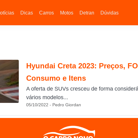
otícias
Dicas
Carros
Motos
Detran
Dúvidas
Hyundai Creta 2023: Preços, F
Consumo e Itens
A oferta de SUVs cresceu de forma consideráv
vários modelos...
05/10/2022 - Pedro Giordan