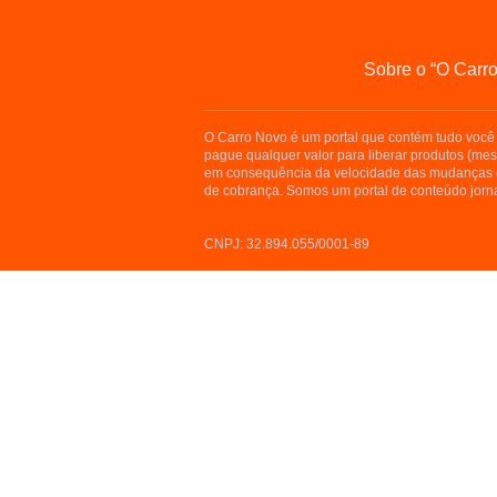
Sobre o “O Carr
O Carro Novo é um portal que contém tudo você 
pague qualquer valor para liberar produtos (me
em consequência da velocidade das mudanças d
de cobrança. Somos um portal de conteúdo jorna
CNPJ: 32.894.055/0001-89