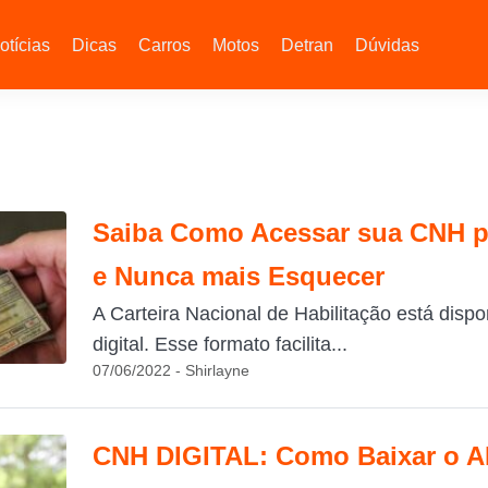
otícias
Dicas
Carros
Motos
Detran
Dúvidas
Saiba Como Acessar sua CNH pel
e Nunca mais Esquecer
A Carteira Nacional de Habilitação está disp
digital. Esse formato facilita...
07/06/2022 - Shirlayne
CNH DIGITAL: Como Baixar o APP