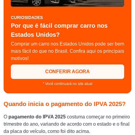
CURIOSIDADES
Por que é fácil comprar carro nos
Estados Unidos?
Comprar um carro nos Estados Unidos pode ser bem
mais fácil do que no Brasil. Confira aqui os principais
motivos!
CONFERIR AGORA
* Você continuará no site atual
Quando inicia o pagamento do IPVA 2025?
O
pagamento do IPVA 2025
costuma começar no primeiro
trimestre do ano, variando de acordo com o estado e o final
da placa do veículo, como foi dito acima.