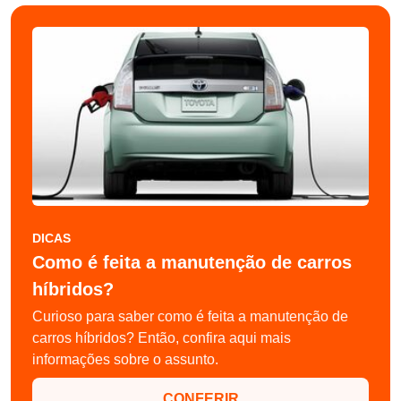
DICAS
Como é feita a manutenção de carros
híbridos?
Curioso para saber como é feita a manutenção de
carros híbridos? Então, confira aqui mais
informações sobre o assunto.
CONFERIR