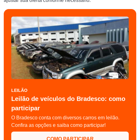
ajustar sua oferta conforme necessário.
LEILÃO
Leilão de veículos do Bradesco: como
participar
O Bradesco conta com diversos carros em leilão.
Confira as opções e saiba como participar!
COMO PARTICIPAR