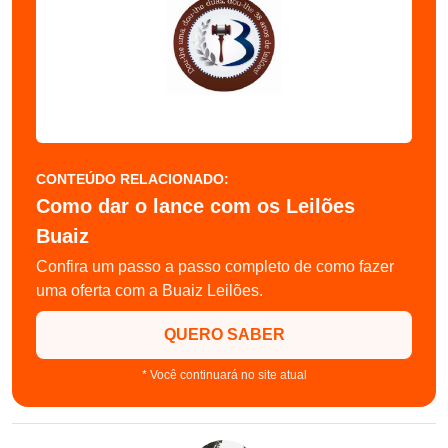
CONTEÚDO RELACIONADO:
Como dar o lance com os Leilões
Buaiz
Confira um passo a passo completo de como fazer
uma oferta com a Buaiz Leilões.
QUERO SABER
* Você continuará no site atual