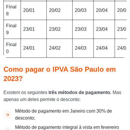
Final
20/01
20/02
20/03
20/04
20/05
8
Final
23/01
23/02
23/03
23/04
23/05
9
Final
24/01
24/02
24/03
24/04
24/05
0
Como pagar o IPVA São Paulo em
2023?
Existem os seguintes
três métodos de pagamento
. Mas
apenas um deles permite o desconto:
Método de pagamento em Janeiro com 30% de
desconto;
Método de pagamento integral à vista em fevereiro