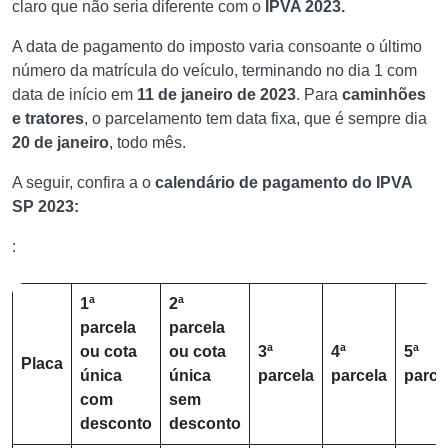
claro que não seria diferente com o
IPVA 2023.
A data de pagamento do imposto varia consoante o último
número da matrícula do veículo, terminando no dia 1 com
data de início em
11 de janeiro de 2023
. Para
caminhões
e tratores
, o parcelamento tem data fixa, que é sempre dia
20 de janeiro
, todo mês.
A seguir, confira a o
calendário de pagamento do IPVA
SP 2023:
:
1ª
2ª
parcela
parcela
ou cota
ou cota
3ª
4ª
5ª
Placa
única
única
parcela
parcela
parce
com
sem
desconto
desconto