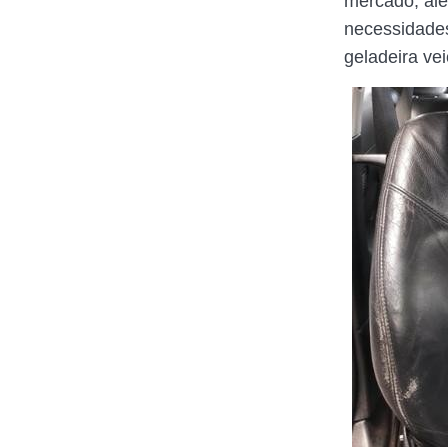
mercado, alé
necessidades
geladeira vei