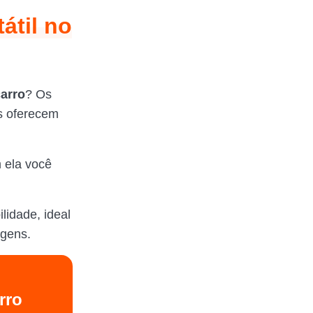
átil no
carro
? Os
s oferecem
m ela você
lidade, ideal
agens.
rro