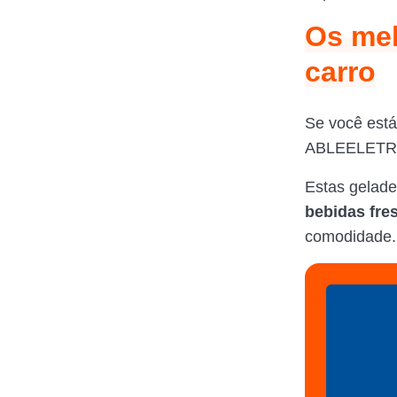
Os mel
carro
Se você est
ABLEELETRON
Estas gelade
bebidas fre
comodidade