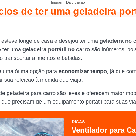
Imagem: Divulgação
cios de ter uma geladeira port
esteve longe de casa e desejou ter uma
geladeira no 
e ter uma
geladeira portátil no carro
são inúmeros, poi
ao transportar alimentos e bebidas.
é uma ótima opção para
economizar tempo
, já que co
r sua refeição à medida que viaja.
e geladeira para carro são leves e oferecem maior mobi
 que precisam de um equipamento portátil para suas vi
DICAS
Ventilador para Ca