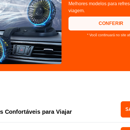
Melhores modelos para refres
viagem.
CONFERIR
* Você continuará no site a
S
s Confortáveis para Viajar