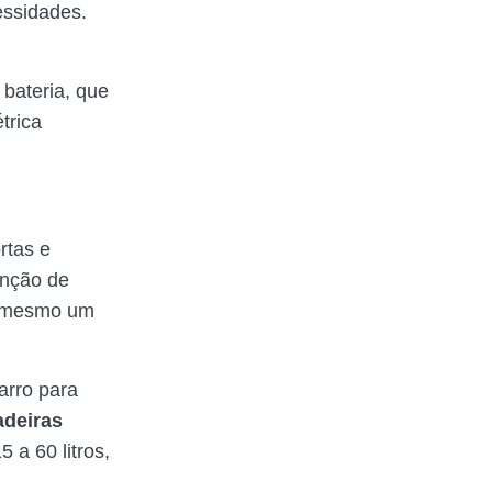
essidades.
bateria, que
trica
rtas e
unção de
é mesmo um
arro para
adeiras
a 60 litros,