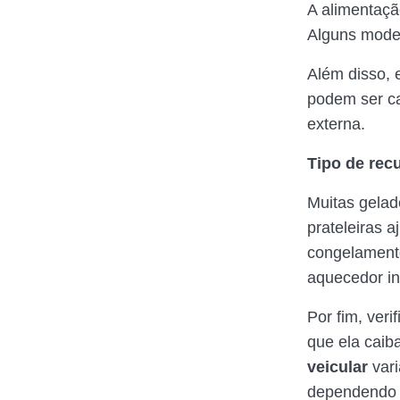
A alimentaçã
Alguns model
Além disso, 
podem ser ca
externa.
Tipo de rec
Muitas gelad
prateleiras a
congelamento
aquecedor in
Por fim, ver
que ela caib
veicular
vari
dependendo 