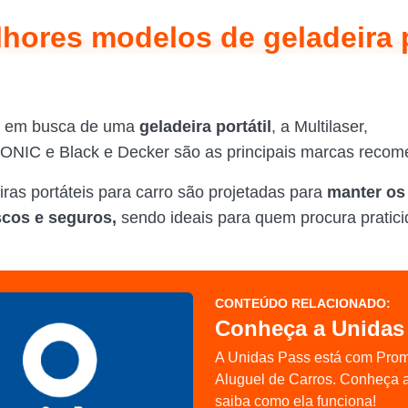
hores modelos de geladeira 
á em busca de uma
geladeira portátil
, a Multilaser,
IC e Black e Decker são as principais marcas reco
iras portáteis para carro são projetadas para
manter os
scos e seguros,
sendo ideais para quem procura pratic
.
CONTEÚDO RELACIONADO:
Conheça a Unidas
A Unidas Pass está com Pro
Aluguel de Carros. Conheça 
saiba como ela funciona!