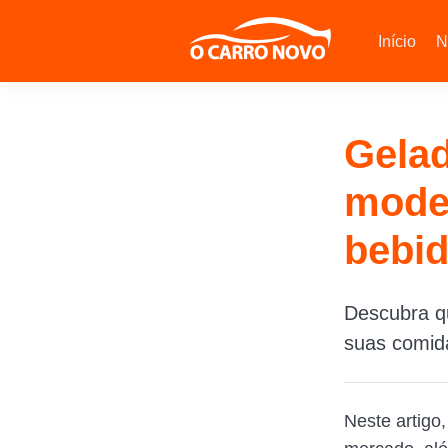
Início
N
Gelad
model
bebi
Descubra qu
suas comida
Neste artigo