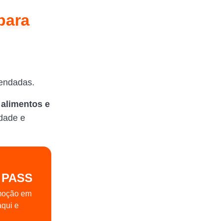
para
mendadas.
 alimentos e
idade e
 PASS
moção em
aqui e