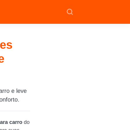
res
e
rro e leve
onforto.
ara carro
do