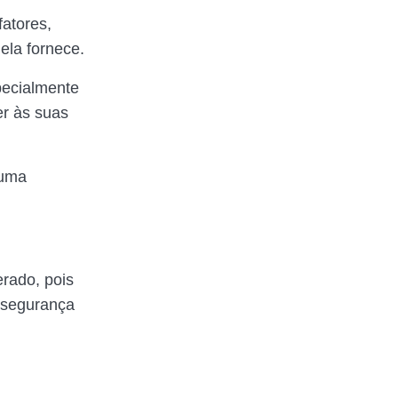
fatores,
ela fornece.
pecialmente
er às suas
 uma
rado, pois
 segurança