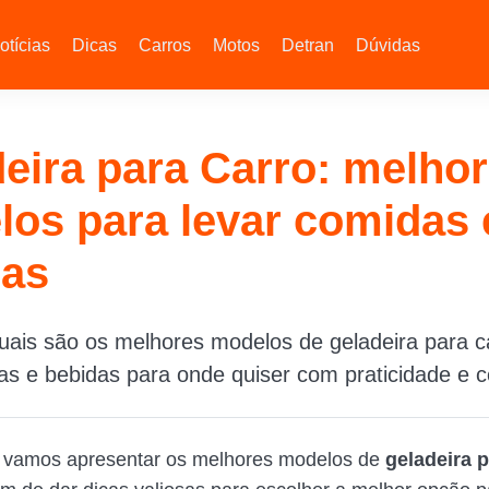
otícias
Dicas
Carros
Motos
Detran
Dúvidas
eira para Carro: melho
os para levar comidas 
das
ais são os melhores modelos de geladeira para ca
s e bebidas para onde quiser com praticidade e c
, vamos apresentar os melhores modelos de
geladeira p