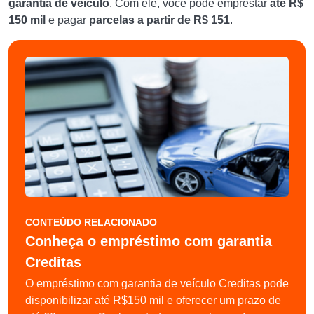
garantia de veículo
. Com ele, você pode emprestar
até R$
150 mil
e pagar
parcelas a partir de R$ 151
.
CONTEÚDO RELACIONADO
Conheça o empréstimo com garantia
Creditas
O empréstimo com garantia de veículo Creditas pode
disponibilizar até R$150 mil e oferecer um prazo de