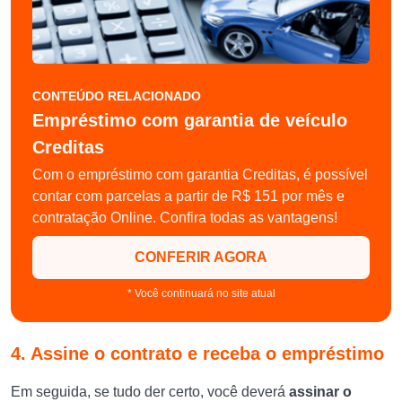
CONTEÚDO RELACIONADO
Empréstimo com garantia de veículo
Creditas
Com o empréstimo com garantia Creditas, é possível
contar com parcelas a partir de R$ 151 por mês e
contratação Online. Confira todas as vantagens!
CONFERIR AGORA
* Você continuará no site atual
4. Assine o contrato e receba o empréstimo
Em seguida, se tudo der certo, você deverá
assinar o