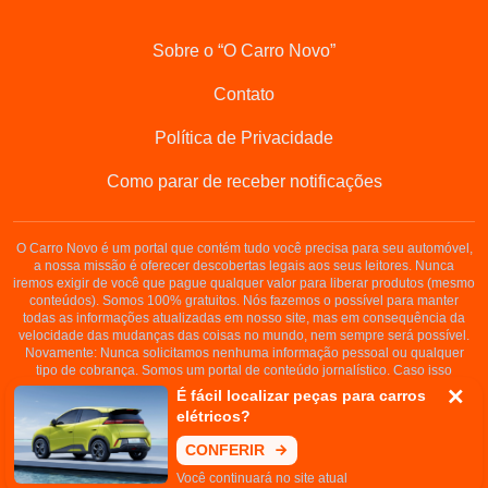
Sobre o “O Carro Novo”
Contato
Política de Privacidade
Como parar de receber notificações
O Carro Novo é um portal que contém tudo você precisa para seu automóvel,
a nossa missão é oferecer descobertas legais aos seus leitores. Nunca
iremos exigir de você que pague qualquer valor para liberar produtos (mesmo
conteúdos). Somos 100% gratuitos. Nós fazemos o possível para manter
todas as informações atualizadas em nosso site, mas em consequência da
velocidade das mudanças das coisas no mundo, nem sempre será possível.
Novamente: Nunca solicitamos nenhuma informação pessoal ou qualquer
tipo de cobrança. Somos um portal de conteúdo jornalístico. Caso isso
aconteça, entre em contato conosco imediatamente.
É fácil localizar peças para carros
elétricos?
Copyright © 2008-2022
CONFERIR
CNPJ: 32.894.055/0001-89
Você continuará no site atual