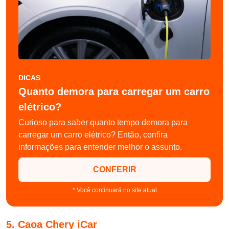
DICAS
Quanto demora para carregar um carro
elétrico?
Curioso para saber quanto tempo demora para
carregar um carro elétrico? Então, confira
informações para entender melhor o assunto.
CONFERIR
* Você continuará no site atual
5. Caoa Chery iCar