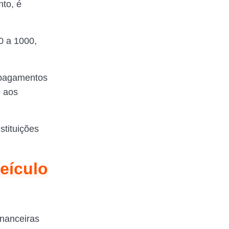
nto, é
0 a 1000,
 pagamentos
o aos
stituições
eículo
inanceiras