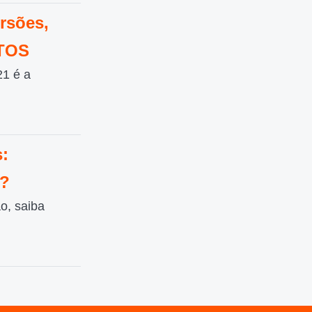
rsões,
OTOS
1 é a
:
s?
o, saiba