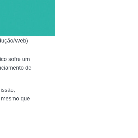
odução/Web)
ico sofre um
anciamento de
issão,
lo mesmo que