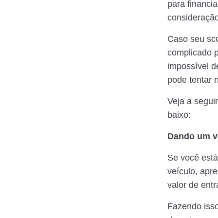
para financi
consideração
Caso seu sco
complicado p
impossível d
pode tentar
Veja a segui
baixo:
Dando um va
Se você está
veículo, apre
valor de ent
Fazendo isso