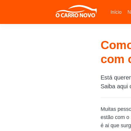
Início
N
Como
com 
Está queren
Saiba aqui
Muitas pess
estão com o
é ai que sur