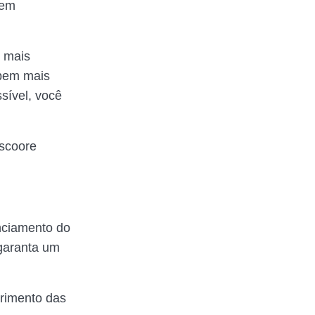
 em
o mais
 bem mais
sível, você
 scoore
nciamento do
 garanta um
primento das