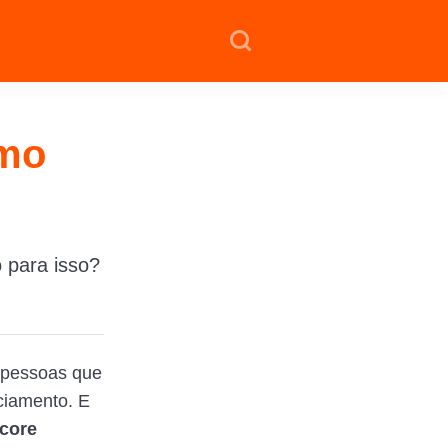
smo
 para isso?
 pessoas que
ciamento. E
core