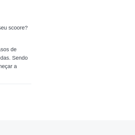
 seu scoore?
asos de
idas. Sendo
meçar a