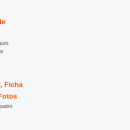
de
guro
te
, Ficha
Fotos
quatro