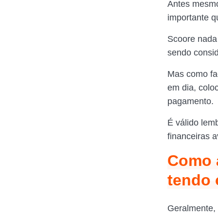
Antes mesmo 
importante q
Scoore nada 
sendo consid
Mas como faç
em dia, colo
pagamento.
É válido lem
financeiras 
Como a
tendo 
Geralmente, 