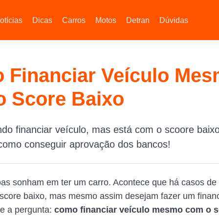
otícias
Dicas
Carros
Motos
Detran
Dúvidas
 Financiar Veículo Me
o Score Baixo
do financiar veículo, mas está com o scoore baixo
 como conseguir aprovação dos bancos!
oas sonham em ter um carro. Acontece que há casos de
 score baixo, mas mesmo assim desejam fazer um finan
ge a pergunta:
como financiar veículo mesmo com o s