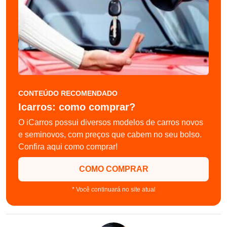
CONTEÚDO RECOMENDADO
Icarros: como comprar?
O iCarros possui diversos modelos de carros novos
e seminovos, com preços que cabem no seu bolso.
Confira aqui como comprar!
COMO COMPRAR
* Você continuará no site atual