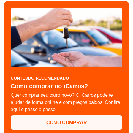
CONTEÚDO RECOMENDADO
Como comprar no iCarros?
Quer comprar seu carro novo? O iCarros pode te
ajudar de forma online e com preços baixos. Confira
aqui o passo a passo!
COMO COMPRAR