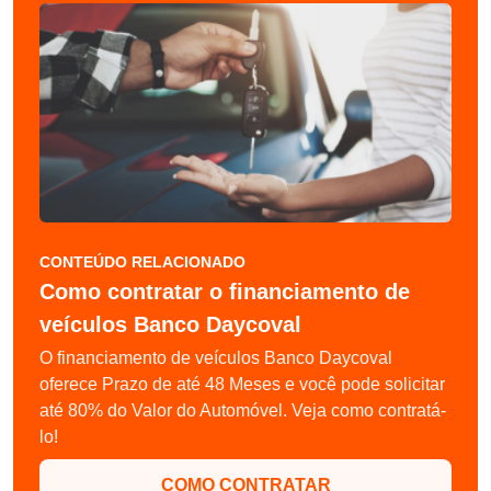
CONTEÚDO RELACIONADO
Como contratar o financiamento de
veículos Banco Daycoval
O financiamento de veículos Banco Daycoval
oferece Prazo de até 48 Meses e você pode solicitar
até 80% do Valor do Automóvel. Veja como contratá-
lo!
COMO CONTRATAR