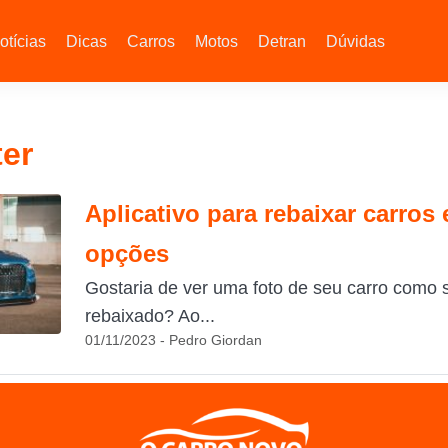
otícias
Dicas
Carros
Motos
Detran
Dúvidas
er
Aplicativo para rebaixar carros
opções
Gostaria de ver uma foto de seu carro como
rebaixado? Ao...
01/11/2023 - Pedro Giordan