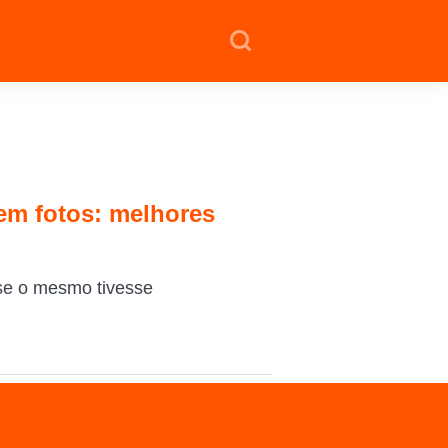
 em fotos: melhores
 se o mesmo tivesse