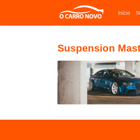
Início
N
Suspension Mast