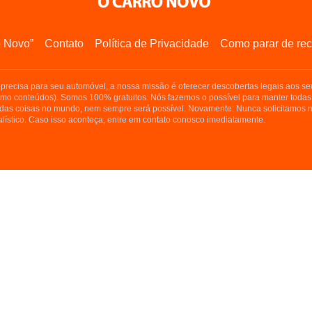
o Novo”
Contato
Política de Privacidade
Como parar de rec
precisa para seu automóvel, a nossa missão é oferecer descobertas legais aos seu
smo conteúdos). Somos 100% gratuitos. Nós fazemos o possível para manter todas
as coisas no mundo, nem sempre será possível. Novamente: Nunca solicitamos n
lístico. Caso isso aconteça, entre em contato conosco imediatamente.