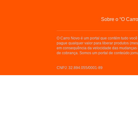
Sobre o “O Carr
O Carro Novo é um portal que contém tudo você 
pague qualquer valor para liberar produtos (me
em consequência da velocidade das mudanças d
de cobrança. Somos um portal de conteúdo jorna
CNPJ: 32.894.055/0001-89