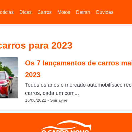
otícias
Dicas
Carros
Motos
Detran
Dúvidas
arros para 2023
Os 7 lançamentos de carros ma
2023
Todos os anos o mercado automobilístico re
carros, cada um com...
16/08/2022 - Shirlayne