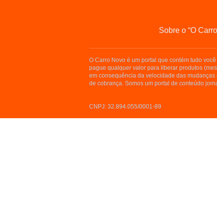
Sobre o “O Carr
O Carro Novo é um portal que contém tudo você 
pague qualquer valor para liberar produtos (me
em consequência da velocidade das mudanças d
de cobrança. Somos um portal de conteúdo jorna
CNPJ: 32.894.055/0001-89