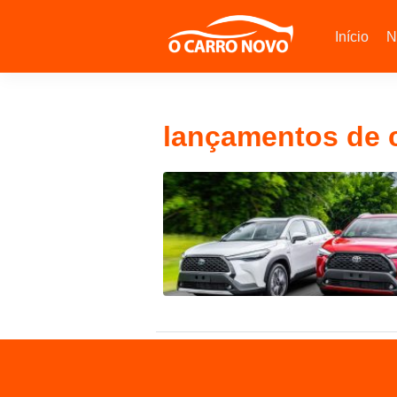
Início
N
lançamentos de c