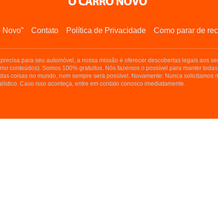
o Novo”
Contato
Política de Privacidade
Como parar de rec
precisa para seu automóvel, a nossa missão é oferecer descobertas legais aos seu
smo conteúdos). Somos 100% gratuitos. Nós fazemos o possível para manter todas
as coisas no mundo, nem sempre será possível. Novamente: Nunca solicitamos n
lístico. Caso isso aconteça, entre em contato conosco imediatamente.