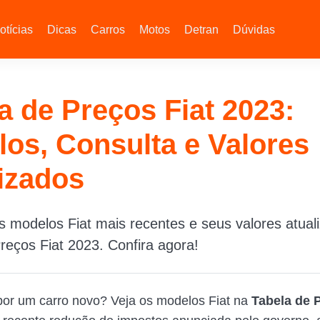
otícias
Dicas
Carros
Motos
Detran
Dúvidas
a de Preços Fiat 2023:
os, Consulta e Valores
izados
 modelos Fiat mais recentes e seus valores atual
reços Fiat 2023. Confira agora!
or um carro novo? Veja os modelos Fiat na
Tabela de 