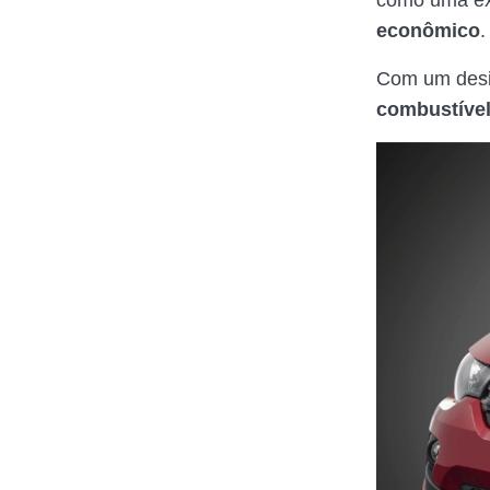
como uma ex
econômico
Com um desi
combustíve