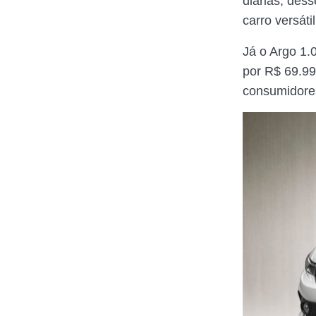
diárias, des
carro versáti
Já o Argo 1.
por R$ 69.99
consumidores