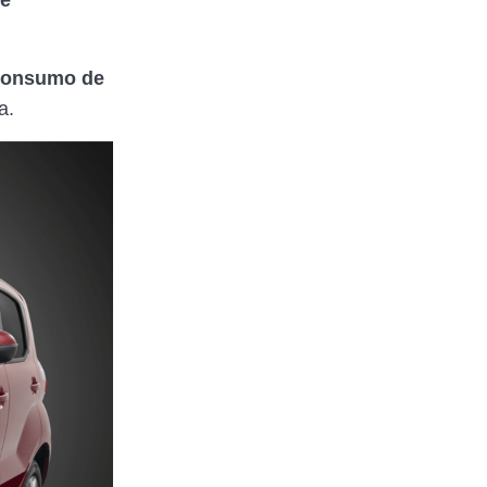
 e
consumo de
a.