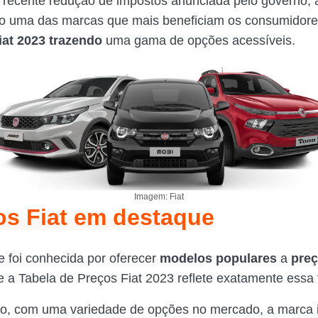
 recente redução de impostos anunciada pelo governo, a
o uma das marcas que mais beneficiam os consumidore
iat 2023 trazendo
uma gama de opções acessíveis.
Imagem: Fiat
s Fiat em destaque
e foi conhecida por oferecer
modelos populares
a
preç
 e a Tabela de Preços Fiat 2023 reflete exatamente essa f
o, com uma variedade de opções no mercado, a marca i