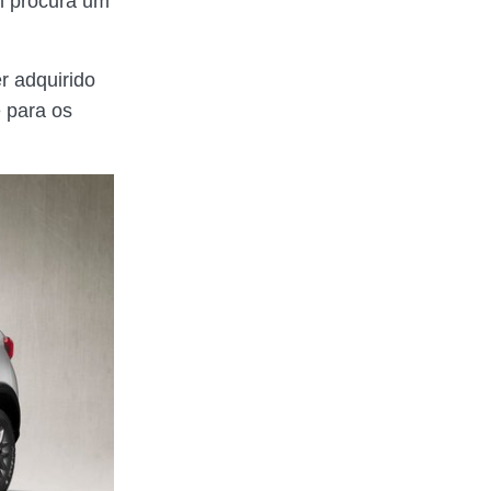
m procura um
r adquirido
 para os