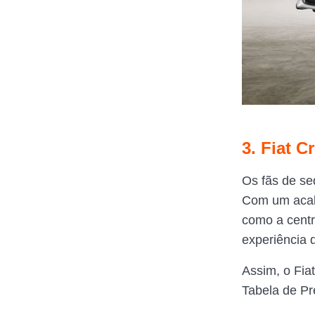
3. Fiat C
Os fãs de s
Com um acab
como a centr
experiência 
Assim, o Fi
Tabela de Pr