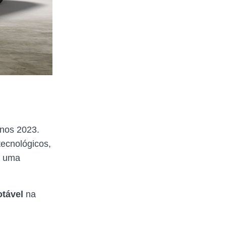
nos 2023.
ecnológicos,
e uma
otável
na