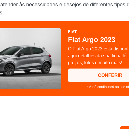
 atender às necessidades e desejos de diferentes tipos 
s.
FIAT
Fiat Argo 2023
O Fiat Argo 2023 está disponí
aqui detalhes da sua ficha téc
preços, fotos e muito mais!
CONFERIR
* Você continuará no site a