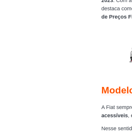
2023
. Com a
destaca com
de Preços F
Modelo
A Fiat sempr
acessíveis
,
Nesse sentid