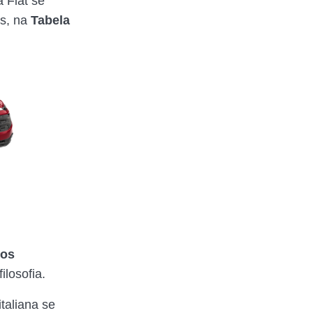
 Fiat se
s, na
Tabela
os
ilosofia.
taliana se