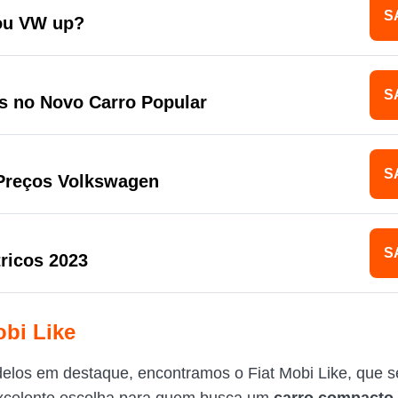
S
 ou VW up?
S
s no Novo Carro Popular
S
 Preços Volkswagen
S
tricos 2023
obi Like
elos em destaque, encontramos o Fiat Mobi Like, que s