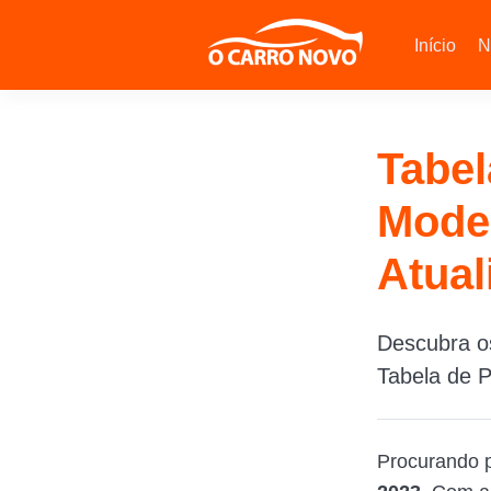
Início
N
Tabel
Model
Atual
Descubra os
Tabela de P
Procurando p