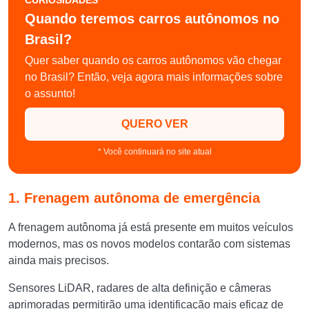
CURIOSIDADES
Quando teremos carros autônomos no
Brasil?
Quer saber quando os carros autônomos vão chegar
no Brasil? Então, veja agora mais informações sobre
o assunto!
QUERO VER
* Você continuará no site atual
1. Frenagem autônoma de emergência
A frenagem autônoma já está presente em muitos veículos
modernos, mas os novos modelos contarão com sistemas
ainda mais precisos.
Sensores LiDAR, radares de alta definição e câmeras
aprimoradas permitirão uma identificação mais eficaz de