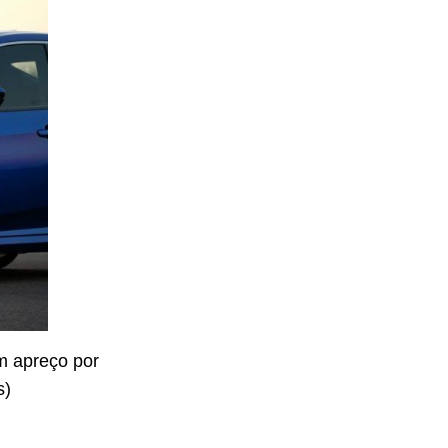
m apreço por
s)