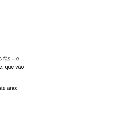
 fãs – e
ie, que vão
ste ano: