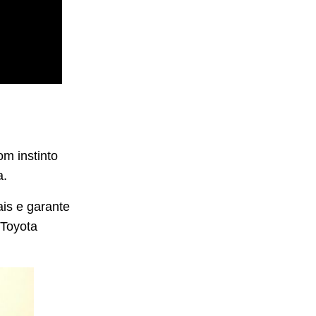
m instinto
a.
is e garante
 Toyota