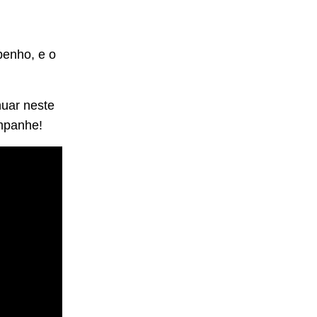
penho, e o
nuar neste
ompanhe!