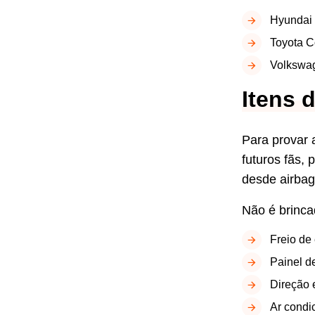
Hyundai 
Toyota C
Volkswag
Itens 
Para provar 
futuros fãs,
desde airbag
Não é brinca
Freio de
Painel de
Direção e
Ar condi