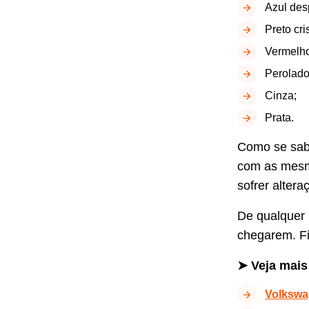
Azul desp
Preto cri
Vermelho
Perolado
Cinza;
Prata.
Como se sabe
com as mesma
sofrer alter
De qualquer 
chegarem. Fi
➤ Veja mais
Volkswa