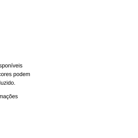
sponíveis
 cores podem
duzido.
rmações