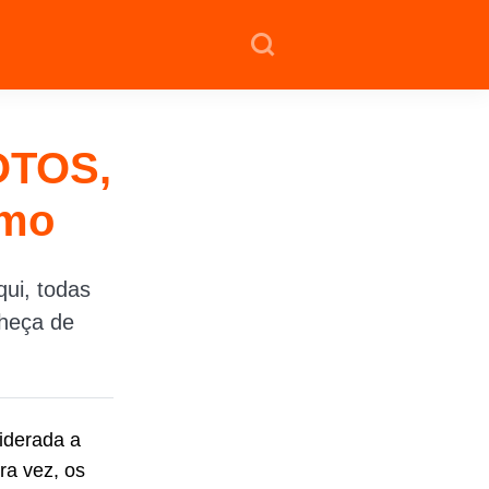
OTOS,
umo
ui, todas
nheça de
iderada a
ra vez, os