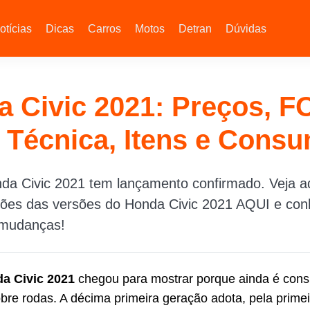
otícias
Dicas
Carros
Motos
Detran
Dúvidas
 Civic 2021: Preços, F
 Técnica, Itens e Cons
da Civic 2021 tem lançamento confirmado. Veja aq
ções das versões do Honda Civic 2021 AQUI e co
 mudanças!
a Civic 2021
chegou para mostrar porque ainda é cons
obre rodas. A décima primeira geração adota, pela primei