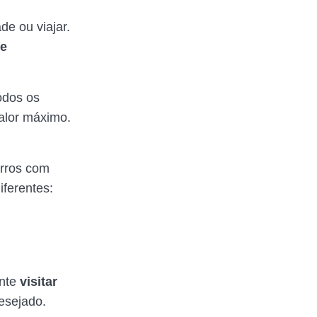
e ou viajar.
 e
odos os
alor máximo.
rros com
iferentes:
ente
visitar
esejado.