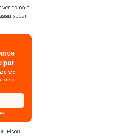
r ver como é
passo
super
Lance
ipar
mas não
ui como
tual
a. Ficou