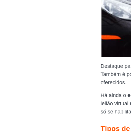
Destaque par
Também é pos
oferecidos.
Há ainda o
e
leilão virtua
só se habilit
Tipos de