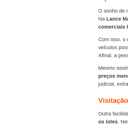
O sonho de m
Na
Lance Ma
comerciais 
Com isso, o 
veículos pos
Afinal, a pe
Mesmo assim
preços men
judicial, extr
Visitação
Outra facili
os lotes
. Ne