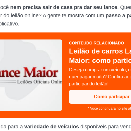
 você
nem precisa sair de casa pra dar seu lance
. Que
par do leilão online? A gente te mostra com um
passo a 
licativo.
CONTEÚDO RELACIONADO
Leilão de carros 
Maior: como partic
Deseja comprar um veículo, 
quer pagar muito? Confira aq
participar do leilão!
Como participar
* Você continuará no site a
nda para a
variedade de veículos
disponíveis para vend