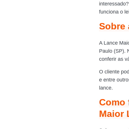
interessado?
funciona o l
Sobre 
A Lance Maio
Paulo (SP). 
conferir as v
O cliente po
e entre outr
lance.
Como f
Maior 