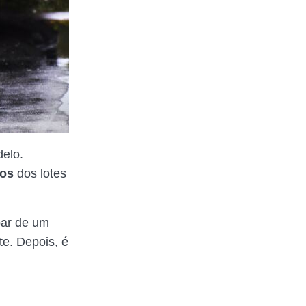
elo.
tos
dos lotes
ipar de um
te. Depois, é