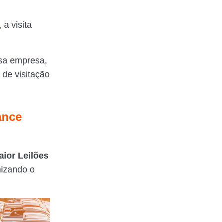
a visita
ssa empresa,
 de visitação
ance
ior Leilões
nizando o