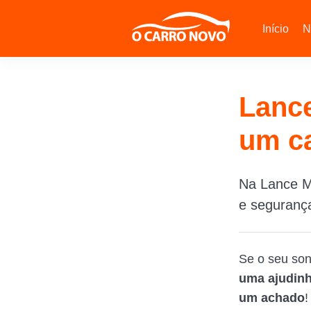
Início
N
Lance
um ca
Na Lance Ma
e segurança
Se o seu so
uma ajudinh
um achado
!