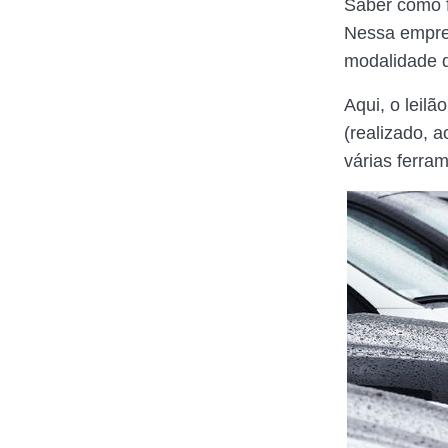
Saber como f
Nessa empre
modalidade 
Aqui, o leilã
(realizado, 
várias ferram