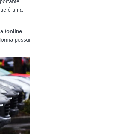
portante.
que é uma
al/online
aforma possui