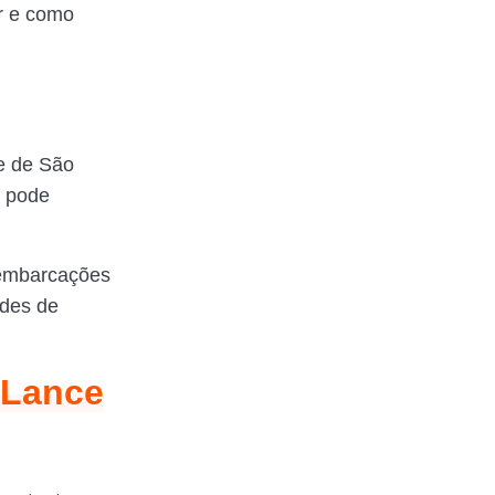
r e como
de de São
o pode
 embarcações
ades de
 Lance