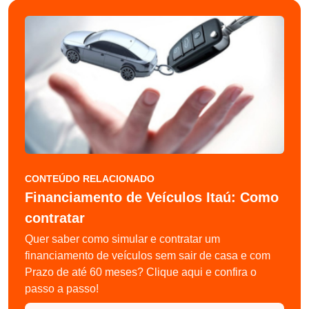
CONTEÚDO RELACIONADO
Financiamento de Veículos Itaú: Como
contratar
Quer saber como simular e contratar um
financiamento de veículos sem sair de casa e com
Prazo de até 60 meses? Clique aqui e confira o
passo a passo!