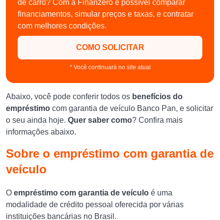
de carro? Com a Finanzero é possível comparar
financiamentos, simular preços e taxas, e contratar
com melhores condições.
COMO SOLICITAR
* Você continuará no site atual
Abaixo, você pode conferir todos os
benefícios do
empréstimo
com garantia de veículo Banco Pan, e solicitar
o seu ainda hoje.
Quer saber como
? Confira mais
informações abaixo.
Sobre o empréstimo com garantia de
veículo
O
empréstimo com garantia de veículo
é uma
modalidade de crédito pessoal oferecida por várias
instituições bancárias no Brasil.