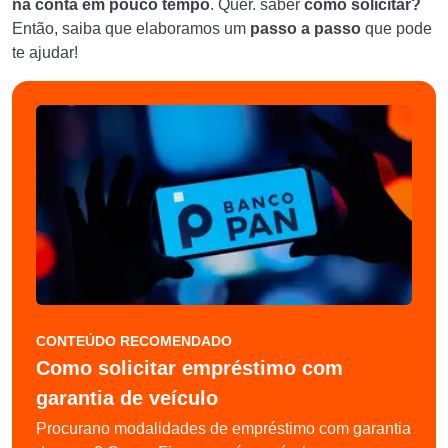
na conta em pouco tempo
. Quer. saber
como solicitar?
Então, saiba que elaboramos um
passo a passo
que pode
te ajudar!
CONTEÚDO RECOMENDADO
Como solicitar empréstimo com
garantia de veículo
Procurano modalidades de empréstimo com garantia