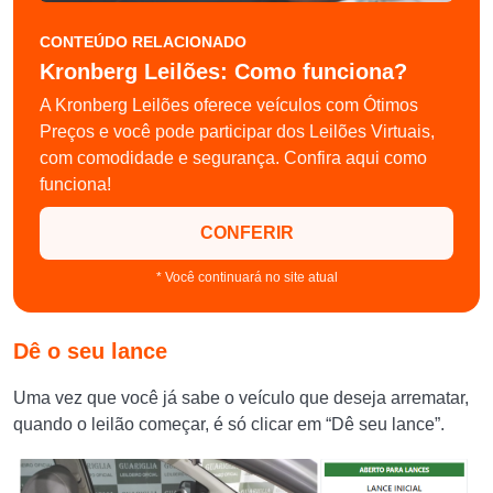
CONTEÚDO RELACIONADO
Kronberg Leilões: Como funciona?
A Kronberg Leilões oferece veículos com Ótimos
Preços e você pode participar dos Leilões Virtuais,
com comodidade e segurança. Confira aqui como
funciona!
CONFERIR
* Você continuará no site atual
Dê o seu lance
Uma vez que você já sabe o veículo que deseja arrematar,
quando o leilão começar, é só clicar em “Dê seu lance”.