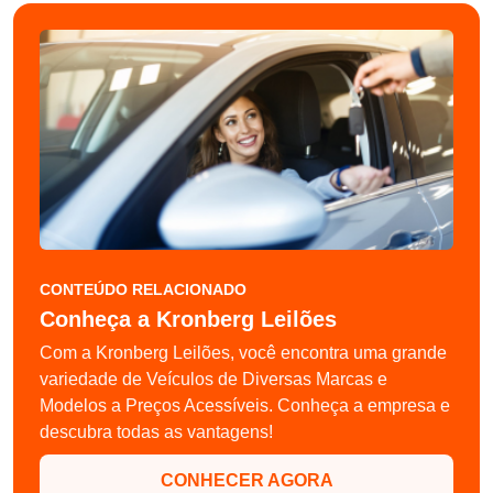
CONTEÚDO RELACIONADO
Conheça a Kronberg Leilões
Com a Kronberg Leilões, você encontra uma grande
variedade de Veículos de Diversas Marcas e
Modelos a Preços Acessíveis. Conheça a empresa e
descubra todas as vantagens!
CONHECER AGORA