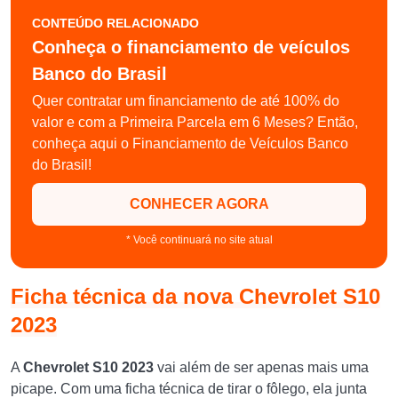
CONTEÚDO RELACIONADO
Conheça o financiamento de veículos
Banco do Brasil
Quer contratar um financiamento de até 100% do
valor e com a Primeira Parcela em 6 Meses? Então,
conheça aqui o Financiamento de Veículos Banco
do Brasil!
CONHECER AGORA
* Você continuará no site atual
Ficha técnica da nova Chevrolet S10
2023
A
Chevrolet S10 2023
vai além de ser apenas mais uma
picape. Com uma ficha técnica de tirar o fôlego, ela junta