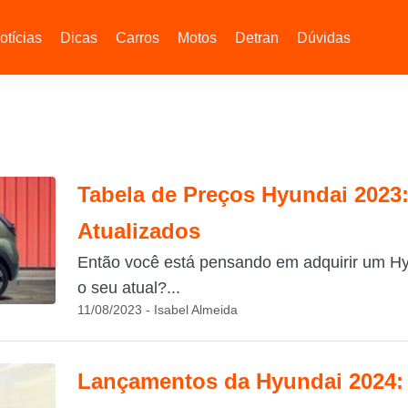
otícias
Dicas
Carros
Motos
Detran
Dúvidas
Tabela de Preços Hyundai 2023:
Atualizados
Então você está pensando em adquirir um H
o seu atual?...
11/08/2023 - Isabel Almeida
Lançamentos da Hyundai 2024: 