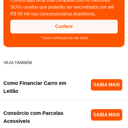
Confira aqui uma lista completa com os melhores
SUVs usados que poderão ser encontrados por até
R$ 50 mil nas concessionárias brasileiras.
Conferir
* Você continuará no site atual
VEJA TAMBÉM
Como Financiar Carro em
SAIBA MAIS
Leilão
Consórcio com Parcelas
SAIBA MAIS
Acessíveis