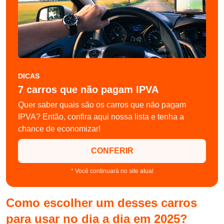
DICAS
7 carros que não pagam IPVA
Quer saber quais são os carros que não pagam
IPVA? Então, confira aqui nossa lista e tenha a
chance de economizar!
CONFERIR
* Você continuará no site atual
Como escolher um desses carros
para usar no dia a dia em 2025?