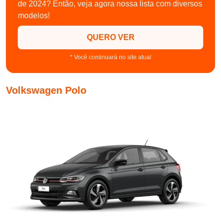
de 2024? Então, veja agora nossa lista com diversos
modelos!
QUERO VER
* Você continuará no site atual
Volkswagen Polo