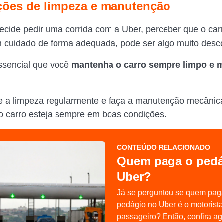
ções de limpeza e manutenção
cide pedir uma corrida com a Uber, perceber que o car
 cuidado de forma adequada, pode ser algo muito desco
essencial que você
mantenha o carro sempre limpo e 
.
ze a limpeza regularmente e faça a manutenção mecânic
 o carro esteja sempre em boas condições.
CONTEÚDO RELACIONADO
Quem paga o pedá
Uber?
Já se perguntou se quem pag
pedágio no Uber é o motorist
passageiro? Então, confira a