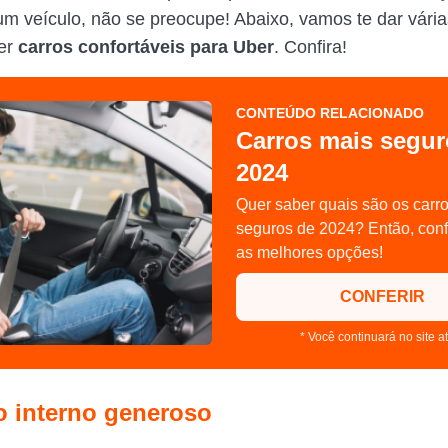
um veículo, não se preocupe! Abaixo, vamos te dar vária
er
carros confortáveis para Uber
. Confira!
CONTEÚDO RELACIONADO
Carros mais segur
2024
Quer saber quais são os carr
seguros de 2024? Então, conf
as melhores opções!
CONFERIR
* Você continuará no site a
o interno generoso