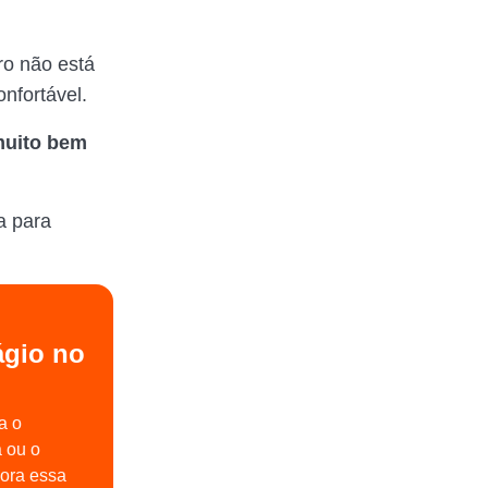
ro não está
nfortável.
muito bem
a para
gio no
a o
a ou o
gora essa