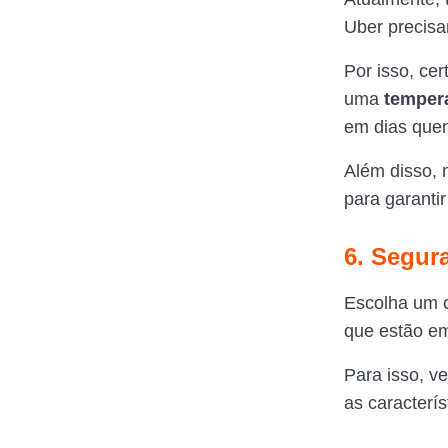
Uber precisa
Por isso, ce
uma
temper
em dias que
Além disso,
para garanti
6. Segur
Escolha um c
que estão em
Para isso, ve
as caracterí