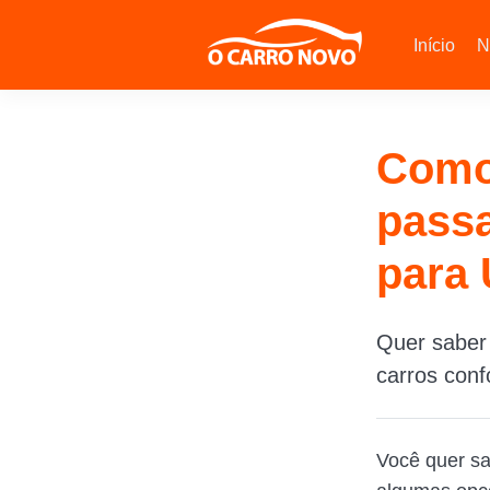
Início
N
Como 
passa
para 
Quer saber
carros conf
Você quer sa