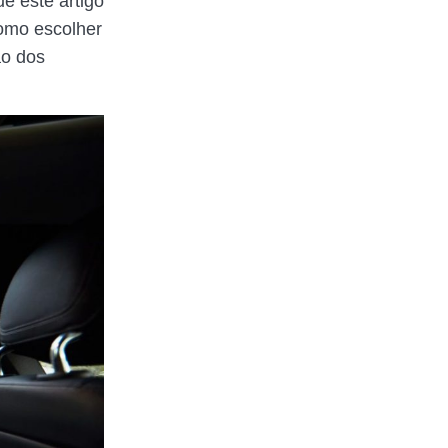
ue este artigo
como escolher
ão dos