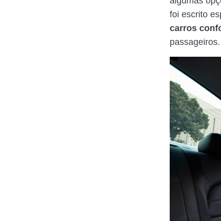
algumas op
foi escrito 
carros conf
passageiros.