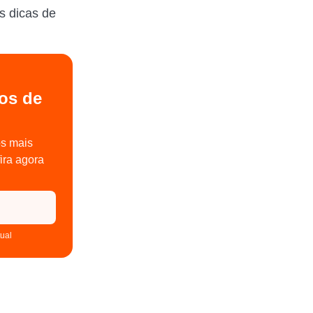
s dicas de
os de
os mais
ira agora
tual