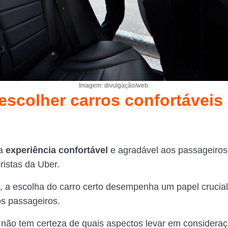
Imagem: divulgação/web.
scolher carros confortáveis
ma
experiência confortável
e agradável aos passageiros
ristas da Uber.
 a escolha do carro certo desempenha um papel crucial
os passageiros.
não tem certeza de quais aspectos levar em considera