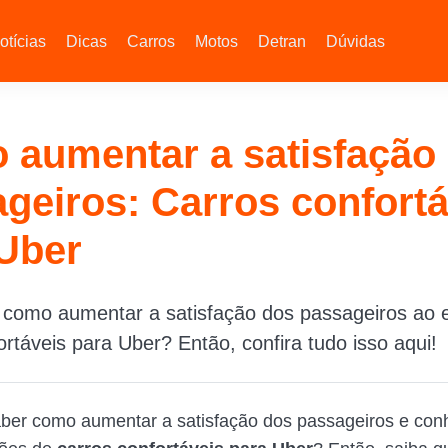
otícias
Dicas
Carros
Motos
Detran
Dúvidas
aumentar a satisfação
geiros: Carros confortá
Uber
 como aumentar a satisfação dos passageiros ao 
ortáveis para Uber? Então, confira tudo isso aqui!
ber como aumentar a satisfação dos passageiros e con