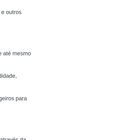
 e outros
e até mesmo
idade,
geiros para
 através da