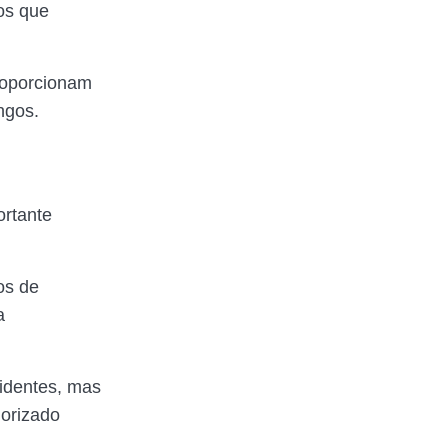
ros que
roporcionam
ngos.
ortante
os de
a
identes, mas
orizado