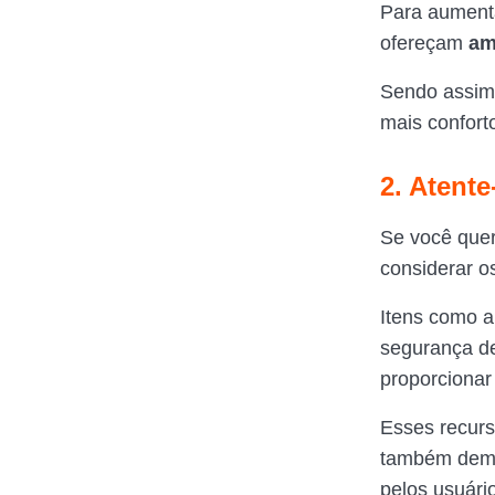
Para aumenta
ofereçam
am
Sendo assim
mais confort
2. Atent
Se você quer
considerar 
Itens como ai
segurança de
proporcionar
Esses recur
também demo
pelos usuári