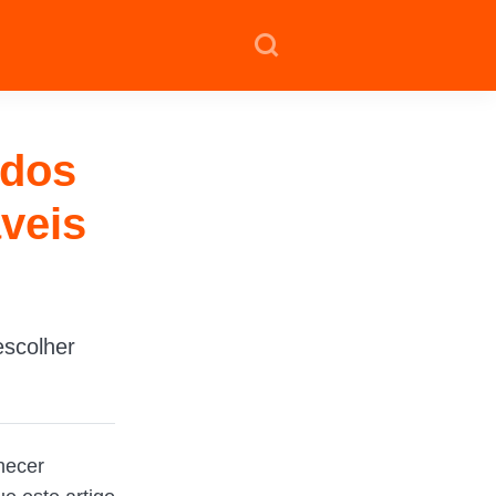
 dos
veis
escolher
hecer