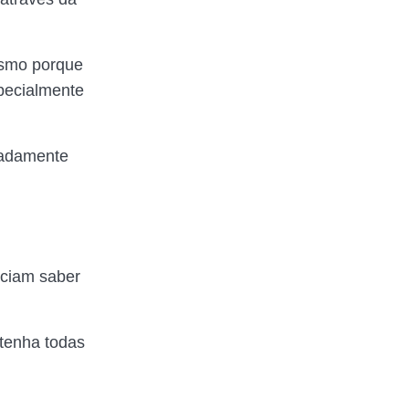
Mesmo porque
specialmente
uadamente
eciam saber
tenha todas